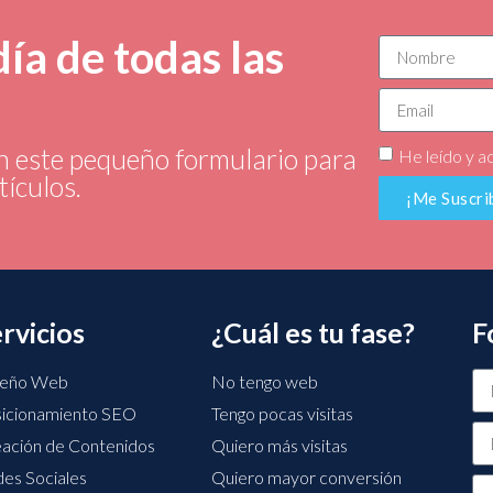
día de todas las
n este pequeño formulario para
He leído y a
tículos.
¡Me Suscri
rvicios
¿Cuál es tu fase?
F
seño Web
No tengo web
icionamiento SEO
Tengo pocas visitas
ación de Contenidos
Quiero más visitas
es Sociales
Quiero mayor conversión