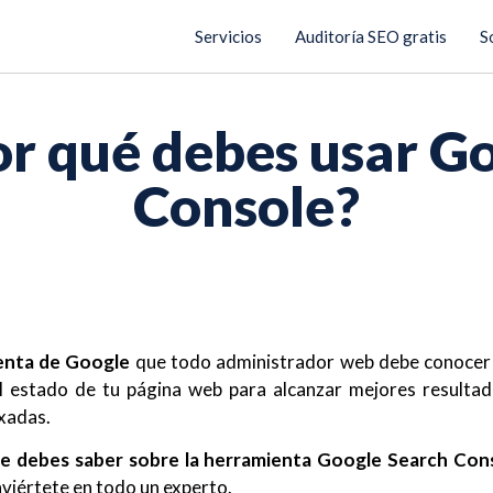
Servicios
Auditoría SEO gratis
S
or qué debes usar G
Console?
enta de Google
que todo administrador web debe conocer y
el estado de tu página web para alcanzar mejores resulta
exadas.
ue debes saber sobre la herramienta Google Search Con
nviértete en todo un experto.