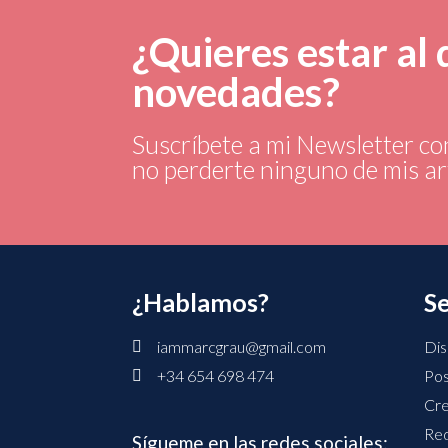
¿Quieres estar al 
novedades?
Suscríbete a mi Newsletter co
no perderte ninguno de mis ar
¿Hablamos?
Se
iammarcgrau@gmail.com
Di
+34 654 698 474
Pos
Cre
Red
Sígueme en las redes sociales: