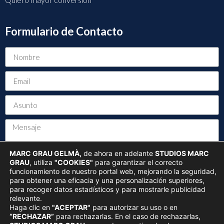
Formulario de Contacto
MARC GRAU GELMÀ,
de ahora en adelante
STUDIOS MARC
GRAU
, utiliza
"COOKIES"
para garantizar el correcto
funcionamiento de nuestro portal web, mejorando la seguridad,
Acepto la
Política de Privacidad
para obtener una eficacia y una personalización superiores,
para recoger datos estadísticos y para mostrarle publicidad
ENVIAR
relevante.
Haga clic en
"ACEPTAR"
para autorizar su uso o en
“RECHAZAR”
para rechazarlas. En el caso de rechazarlas,