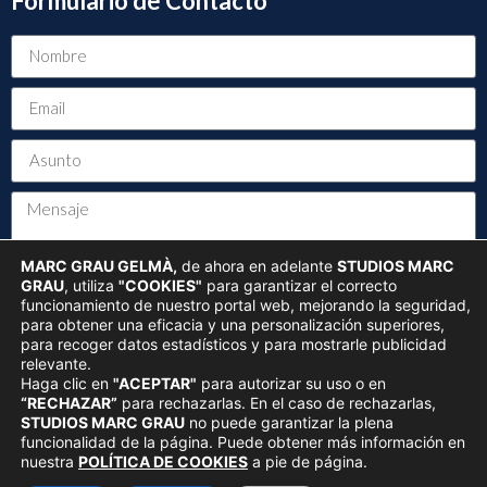
Formulario de Contacto
MARC GRAU GELMÀ,
de ahora en adelante
STUDIOS MARC
GRAU
, utiliza
"COOKIES"
para garantizar el correcto
funcionamiento de nuestro portal web, mejorando la seguridad,
Acepto la
Política de Privacidad
para obtener una eficacia y una personalización superiores,
para recoger datos estadísticos y para mostrarle publicidad
ENVIAR
relevante.
Haga clic en
"ACEPTAR"
para autorizar su uso o en
“RECHAZAR”
para rechazarlas. En el caso de rechazarlas,
STUDIOS MARC GRAU
no puede garantizar la plena
Todos los derechos reservados © Studiosmarcgrau - Diseño Web / SEO /
funcionalidad de la página. Puede obtener más información en
Márketing / Redes Sociales
nuestra
POLÍTICA DE COOKIES
a pie de página.